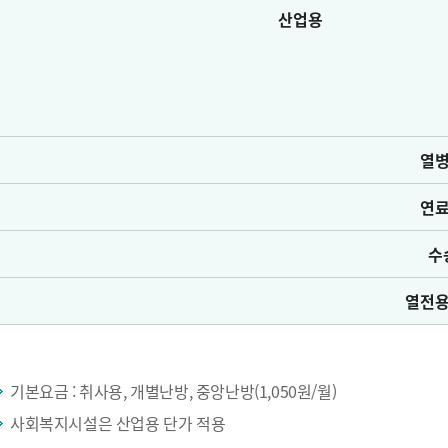
산업용
열
연
수
열전
기본요금 : 취사용, 개별난방, 중앙난방(1,050원/월)
사회복지시설은 산업용 단가 적용