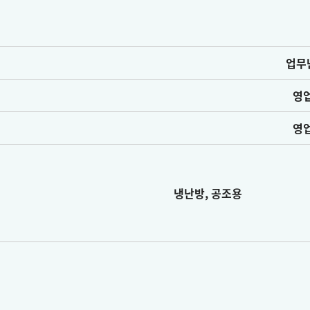
업무
영
영
냉난방, 공조용